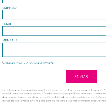
EMPRESA
EMAIL
MENSAJE
HE LEÍDO Y ACEPTO LA
POLÍTICA DE PRIVACIDAD
.
ENVIAR
Los datos que me facilitas al rellenar este formulario son de carácter personal y serán tratados por
esta web. Estos datos se recogen con la finalidad exclusiva de responderte a tu consulta o facilitarte
de acceso, rectificación, cancelación, oposición, portabilidad y supresión escribiéndome a info@em
facilites deberán ser reales, si no, no podré atender a tu solicitud. Para más información puedes consu