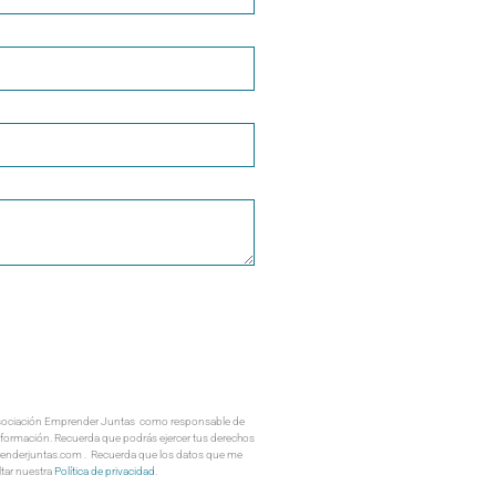
 la Asociación Emprender Juntas como responsable de
 información. Recuerda que podrás ejercer tus derechos
prenderjuntas.com . Recuerda que los datos que me
ltar nuestra
Política de privacidad
.